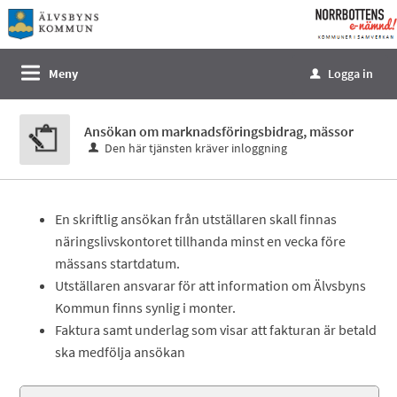
Välkommen
till
e-
Meny
Logga in
u
tjänster
-
Ansökan om marknadsföringsbidrag, mässor
Norrbottens
Den här tjänsten kräver inloggning
enämnd
En skriftlig ansökan från utställaren skall finnas
näringslivskontoret tillhanda minst en vecka före
mässans startdatum.
Utställaren ansvarar för att information om Älvsbyns
Kommun finns synlig i monter.
Faktura samt underlag som visar att fakturan är betald
ska medfölja ansökan