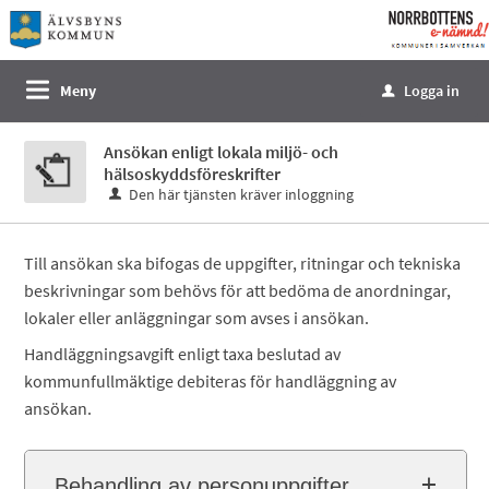
Välkommen
till
e-
Meny
Logga in
u
tjänster
-
Ansökan enligt lokala miljö- och
Norrbottens
hälsoskyddsföreskrifter
enämnd
Den här tjänsten kräver inloggning
Till ansökan ska bifogas de uppgifter, ritningar och tekniska
beskrivningar som behövs för att bedöma de anordningar,
lokaler eller anläggningar som avses i ansökan.
Handläggningsavgift enligt taxa beslutad av
kommunfullmäktige debiteras för handläggning av
ansökan.
Behandling av personuppgifter