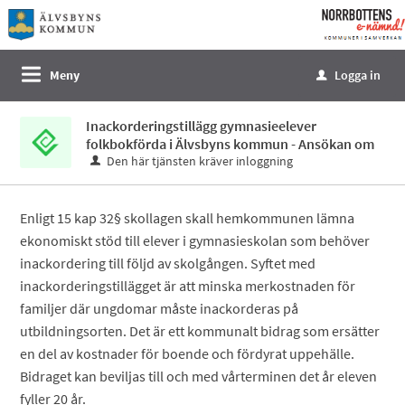
Välkommen
till
e-
Meny
Logga in
u
tjänster
-
Inackorderingstillägg gymnasieelever
Norrbottens
folkbokförda i Älvsbyns kommun - Ansökan om
enämnd
Den här tjänsten kräver inloggning
Enligt 15 kap 32§ skollagen skall hemkommunen lämna
ekonomiskt stöd till elever i gymnasieskolan som behöver
inackordering till följd av skolgången. Syftet med
inackorderingstillägget är att minska merkostnaden för
familjer där ungdomar måste inackorderas på
utbildningsorten. Det är ett kommunalt bidrag som ersätter
en del av kostnader för boende och fördyrat uppehälle.
Bidraget kan beviljas till och med vårterminen det år eleven
fyller 20 år.