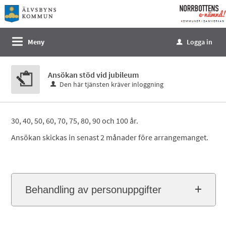
Välkommen
till
e-
Meny
Logga in
u
tjänster
-
Ansökan stöd vid jubileum
Norrbottens
Den här tjänsten kräver inloggning
enämnd
30, 40, 50, 60, 70, 75, 80, 90 och 100 år.
Ansökan skickas in senast 2 månader före arrangemanget.
Behandling av personuppgifter