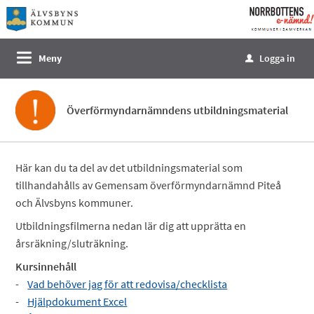
Välkommen
till
e-
Meny
Logga in
u
tjänster
-
Norrbottens
Överförmyndarnämndens utbildningsmaterial
enämnd
Här kan du ta del av det utbildningsmaterial som
tillhandahålls av Gemensam överförmyndarnämnd Piteå
och Älvsbyns kommuner.
Utbildningsfilmerna nedan lär dig att upprätta en
årsräkning/sluträkning.
Kursinnehåll
-
Vad behöver jag för att redovisa/checklista
-
Hjälpdokument Excel