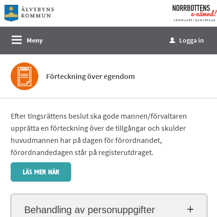
Välkommen
till
e-
Meny
Logga in
u
tjänster
-
Norrbottens
Förteckning över egendom
enämnd
Efter tingsrättens beslut ska gode mannen/förvaltaren
upprätta en förteckning över de tillgångar och skulder
huvudmannen har på dagen för förordnandet,
förordnandedagen står på registerutdraget.
Behandling av personuppgifter